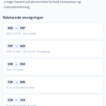
svinger baseret på økonomiske forhold, rentesatser og
markedsstemning.
Relaterede omregninger
NZD
→
PHP
NZD til PHP · Alle beløb
PHP
→
NZD
PHP til NZD · Omvendt omregning
EUR
→
USD
Euro til Dollar
EUR
→
NOK
Euro til Norske Kroner
EUR
→
SEK
Euro til Svenske Kroner