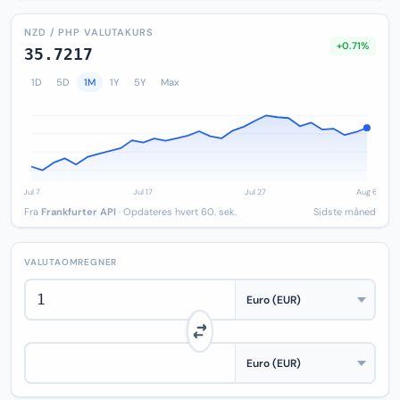
NZD / PHP VALUTAKURS
+0.71%
35.7217
1D
5D
1M
1Y
5Y
Max
Fra
Frankfurter API
· Opdateres hvert 60. sek.
Sidste måned
VALUTAOMREGNER