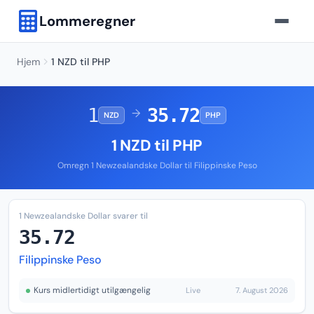
Lommeregner
Hjem
1 NZD til PHP
1
35.72
→
NZD
PHP
1 NZD til PHP
Omregn 1 Newzealandske Dollar til Filippinske Peso
1 Newzealandske Dollar svarer til
35.72
Filippinske Peso
Kurs midlertidigt utilgængelig
Live
7. August 2026