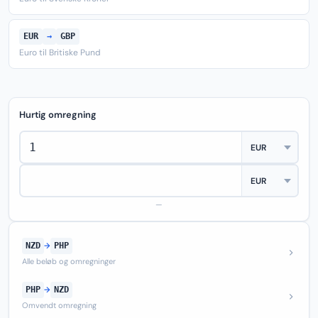
EUR
→
GBP
Euro til Britiske Pund
Hurtig omregning
—
NZD
→
PHP
Alle beløb og omregninger
PHP
→
NZD
Omvendt omregning