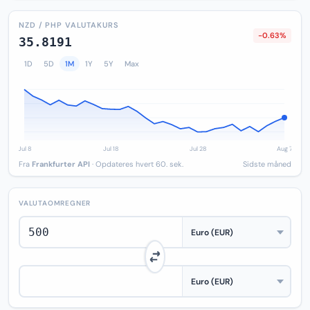
NZD / PHP VALUTAKURS
-0.63%
35.8191
1D
5D
1M
1Y
5Y
Max
Fra
Frankfurter API
· Opdateres hvert 60. sek.
Sidste måned
VALUTAOMREGNER