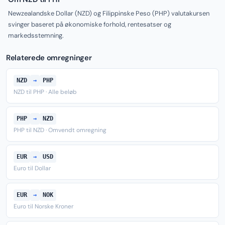
Newzealandske Dollar (NZD) og Filippinske Peso (PHP) valutakursen
svinger baseret på økonomiske forhold, rentesatser og
markedsstemning.
Relaterede omregninger
NZD
→
PHP
NZD til PHP · Alle beløb
PHP
→
NZD
PHP til NZD · Omvendt omregning
EUR
→
USD
Euro til Dollar
EUR
→
NOK
Euro til Norske Kroner