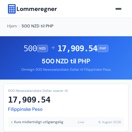
Lommeregner
Hjem
500 NZD til PHP
500
17,909.54
→
NZD
PHP
500 NZD til PHP
Omregn 500 Newzealandske Dollar til Filippinske Peso
500 Newzealandske Dollar svarer til
17,909.54
Filippinske Peso
Kurs midlertidigt utilgængelig
Live
8. August 2026