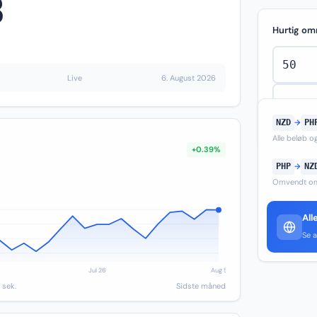
8
Hurtig om
Live
6. August 2026
NZD
→
PH
Alle beløb 
+0.39%
PHP
→
NZ
Omvendt om
All
Se a
 sek.
Sidste måned