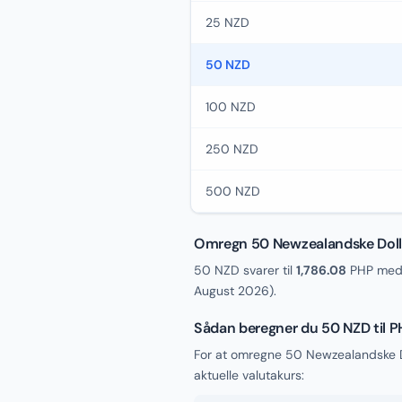
25 NZD
50 NZD
100 NZD
250 NZD
500 NZD
Omregn 50 Newzealandske Dollar
50 NZD svarer til
1,786.08
PHP med 
August 2026
).
Sådan beregner du 50 NZD til 
For at omregne 50 Newzealandske Do
aktuelle valutakurs: