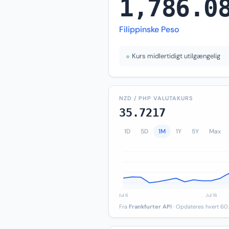
1,786.0
Filippinske Peso
Kurs midlertidigt utilgængelig
NZD / PHP VALUTAKURS
35.7217
1D
5D
1M
1Y
5Y
Max
Fra
Frankfurter API
· Opdateres hvert 60.