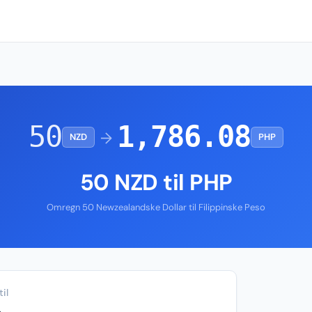
50
1,786.08
→
NZD
PHP
50 NZD til PHP
Omregn 50 Newzealandske Dollar til Filippinske Peso
il