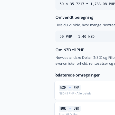
50 × 35.7217 = 1,786.08 PHP
Omvendt beregning
Hvis du vil vide, hvor mange Newzeal
50 PHP = 1.40 NZD
Om NZD til PHP
Newzealandske Dollar (NZD) og Fili
økonomiske forhold, rentesatser og
Relaterede omregninger
NZD
→
PHP
NZD til PHP · Alle beløb
EUR
→
USD
Euro til Dollar