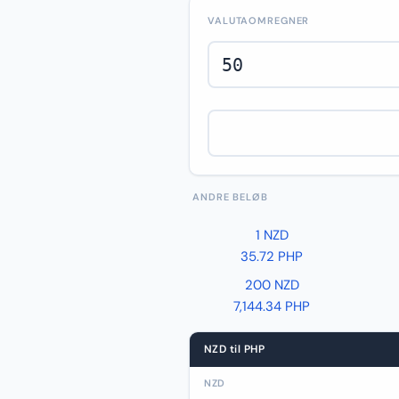
VALUTAOMREGNER
ANDRE BELØB
1 NZD
35.72 PHP
200 NZD
7,144.34 PHP
NZD til PHP
NZD