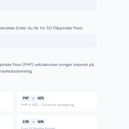
andske Dollar du får for 50 Filippinske Peso:
ppinske Peso (PHP) valutakursen svinger baseret på
 markedsstemning.
PHP
→
NZD
PHP til NZD · Omvendt omregning
EUR
→
NOK
Euro til Norske Kroner