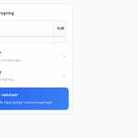
regning
P
—
og omregninger
D
regning
e valutaer
lle tilgængelige valutaomregninger