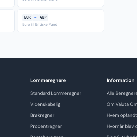
EUR
→
GBP
Euro til Britiske Pund
Lommeregnere
Information
Standard Lommeregner
Alle Beregner
Videnskabelig
Om Valuta Om
Brøkregner
Hvem opfandt
Procentregner
Hvornår blev 