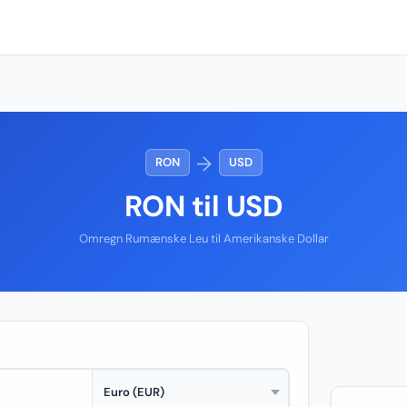
→
RON
USD
RON til USD
Omregn Rumænske Leu til Amerikanske Dollar