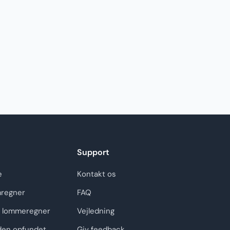
Support
e
Kontakt os
regner
FAQ
 lommeregner
Vejledning
den opfundet
Giv feedback