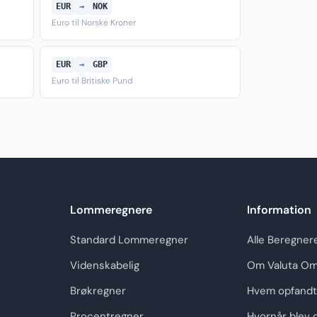
EUR
→
NOK
Euro til Norske Kroner
EUR
→
GBP
Euro til Britiske Pund
Lommeregnere
Information
Standard Lommeregner
Alle Beregner
Videnskabelig
Om Valuta Om
Brøkregner
Hvem opfandt
Procentregner
Hvornår blev 