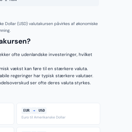
 Dollar (USD) valutakursen påvirkes af økonomiske
mning.
takursen?
ækker ofte udenlandske investeringer, hvilket
sk vækst kan føre til en stærkere valuta.
ile regeringer har typisk stærkere valutaer.
elsoverskud ser ofte deres valuta styrkes.
EUR
→
USD
Euro til Amerikanske Dollar