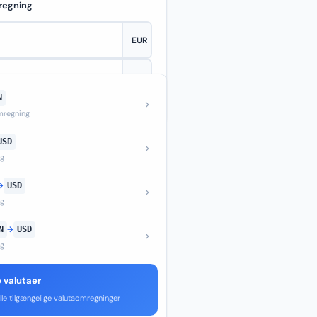
regning
N
—
regning
USD
ng
→
USD
ng
N
→
USD
ng
e valutaer
lle tilgængelige valutaomregninger