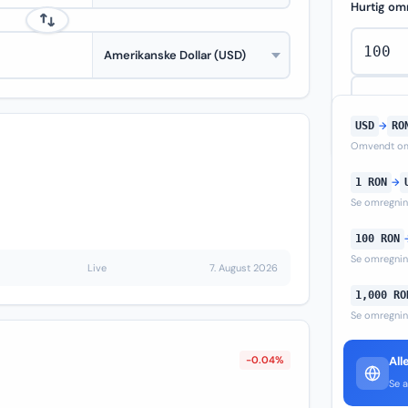
Hurtig om
USD
→
RO
Omvendt om
1 RON
→
Se omregni
100 RON
Se omregni
Live
7. August 2026
1,000 RO
Se omregni
-0.04%
All
Se a