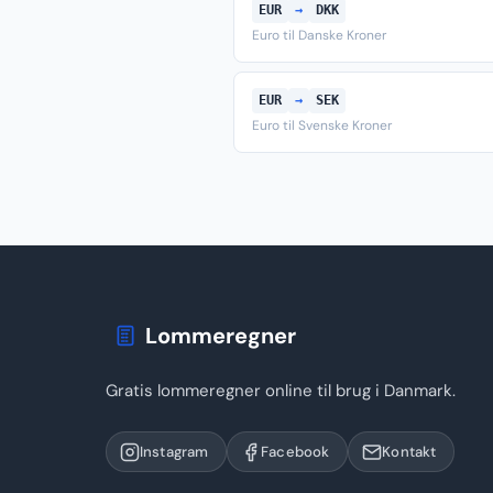
EUR
→
DKK
Euro til Danske Kroner
EUR
→
SEK
Euro til Svenske Kroner
Lommeregner
Gratis lommeregner online til brug i Danmark.
Instagram
Facebook
Kontakt