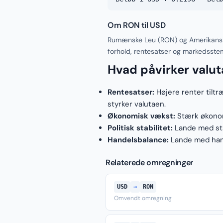
Om RON til USD
Rumænske Leu (RON) og Amerikanske
forhold, rentesatser og markedsste
Hvad påvirker valu
Rentesatser:
Højere renter tiltr
styrker valutaen.
Økonomisk vækst:
Stærk økonomi
Politisk stabilitet:
Lande med stab
Handelsbalance:
Lande med hand
Relaterede omregninger
USD
→
RON
Omvendt omregning