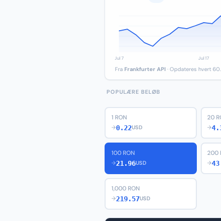
Fra
Frankfurter API
· Opdateres hvert 60.
POPULÆRE BELØB
1 RON
20 
0.22
4.
→
USD
→
100 RON
200
21.96
43
→
USD
→
1,000 RON
219.57
→
USD