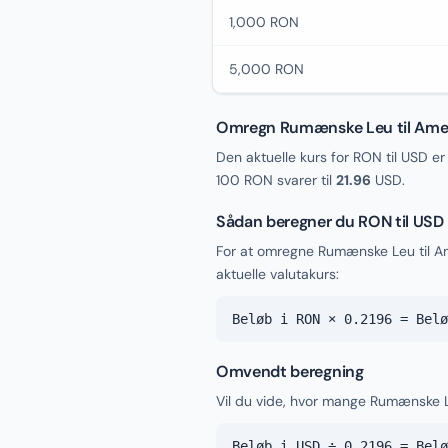
1,000 RON
5,000 RON
Omregn Rumænske Leu til Amer
Den aktuelle kurs for RON til USD e
100 RON svarer til
21.96
USD.
Sådan beregner du RON til USD
For at omregne Rumænske Leu til A
aktuelle valutakurs:
Beløb i RON × 0.2196 = Belø
Omvendt beregning
Vil du vide, hvor mange Rumænske Le
Beløb i USD ÷ 0.2196 = Belø