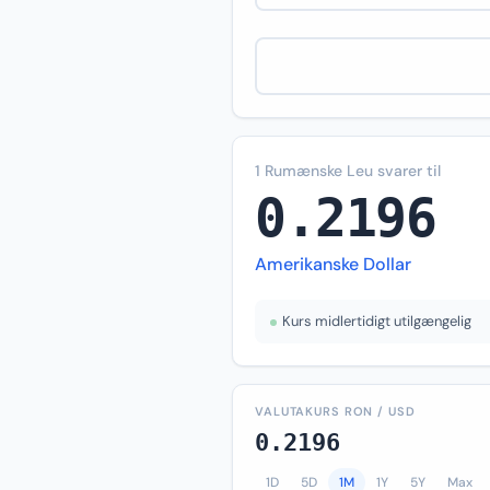
1 Rumænske Leu svarer til
0.2196
Amerikanske Dollar
Kurs midlertidigt utilgængelig
VALUTAKURS RON / USD
0.2196
1D
5D
1M
1Y
5Y
Max