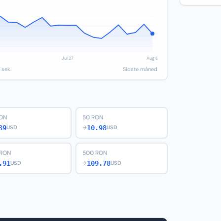
 sek.
Sidste måned
RON
50 RON
39
10.98
USD
→
USD
 RON
500 RON
.91
109.78
USD
→
USD