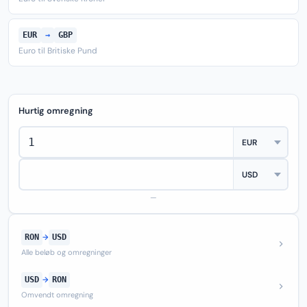
EUR
→
GBP
Euro til Britiske Pund
Hurtig omregning
—
RON
→
USD
Alle beløb og omregninger
USD
→
RON
Omvendt omregning