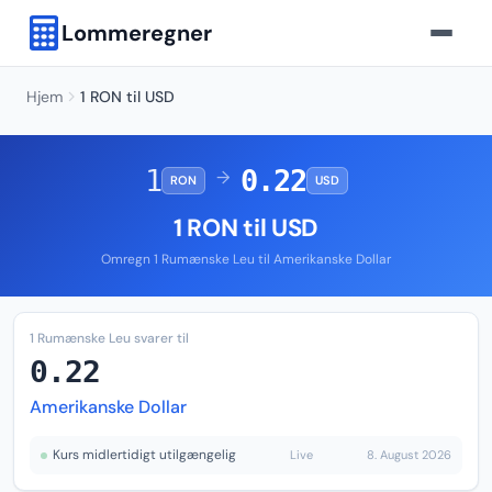
Lommeregner
Hjem
1 RON til USD
1
0.22
→
RON
USD
1 RON til USD
Omregn 1 Rumænske Leu til Amerikanske Dollar
1 Rumænske Leu svarer til
0.22
Amerikanske Dollar
Kurs midlertidigt utilgængelig
Live
8. August 2026