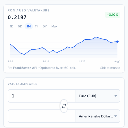
RON / USD VALUTAKURS
+0.10%
0.2197
1D
5D
1M
1Y
5Y
Max
Fra
Frankfurter API
· Opdateres hvert 60. sek.
Sidste måned
VALUTAOMREGNER