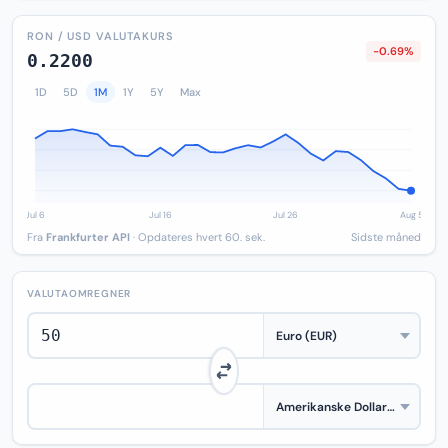
RON / USD VALUTAKURS
-0.69%
0.2200
1D
5D
1M
1Y
5Y
Max
Fra
Frankfurter API
· Opdateres hvert 60. sek.
Sidste måned
VALUTAOMREGNER