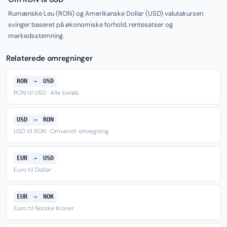
Rumænske Leu (RON) og Amerikanske Dollar (USD) valutakursen
svinger baseret på økonomiske forhold, rentesatser og
markedsstemning.
Relaterede omregninger
RON
→
USD
RON til USD · Alle beløb
USD
→
RON
USD til RON · Omvendt omregning
EUR
→
USD
Euro til Dollar
EUR
→
NOK
Euro til Norske Kroner