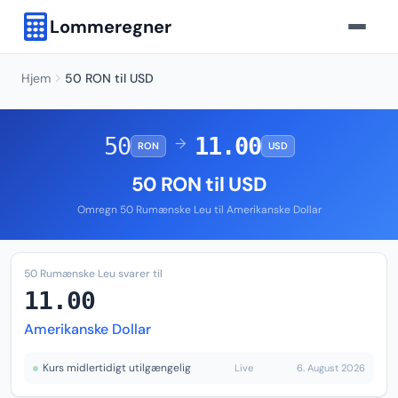
Lommeregner
Hjem
50 RON til USD
50
11.00
→
RON
USD
50 RON til USD
Omregn 50 Rumænske Leu til Amerikanske Dollar
50 Rumænske Leu svarer til
11.00
Amerikanske Dollar
Kurs midlertidigt utilgængelig
Live
6. August 2026