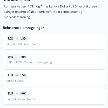
Rumænske Leu (RON) og Amerikanske Dollar (USD) valutakursen
svinger baseret på økonomiske forhold, rentesatser og
markedsstemning.
Relaterede omregninger
RON
→
USD
RON til USD · Alle beløb
USD
→
RON
USD til RON · Omvendt omregning
EUR
→
USD
Euro til Dollar
EUR
→
NOK
Euro til Norske Kroner