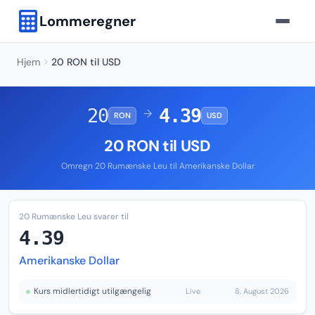
Lommeregner
Hjem
20 RON til USD
20
4.39
→
RON
USD
20 RON til USD
Omregn 20 Rumænske Leu til Amerikanske Dollar
20 Rumænske Leu svarer til
4.39
Amerikanske Dollar
Kurs midlertidigt utilgængelig
Live
8. August 2026