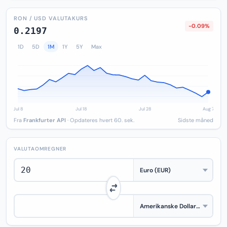
RON / USD VALUTAKURS
-0.09%
0.2197
1D
5D
1M
1Y
5Y
Max
Fra
Frankfurter API
· Opdateres hvert 60. sek.
Sidste måned
VALUTAOMREGNER